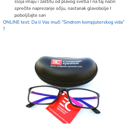
sloja imaju i zaštitu od plavog svetla I na taj način
sprečite naprezanje očiju, nastanak glavobolje I
poboljšajte san
ONLINE test: Da li Vas muči “Sindrom kompjuterskog vida”
?