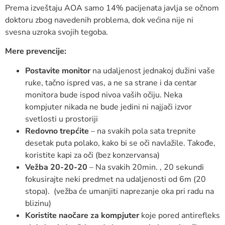
Prema izveštaju AOA samo 14% pacijenata javlja se očnom
doktoru zbog navedenih problema, dok većina nije ni
svesna uzroka svojih tegoba.
Mere prevencije:
Postavite monitor
na udaljenost jednakoj dužini vaše
ruke, tačno ispred vas, a ne sa strane i da centar
monitora bude ispod nivoa vaših očiju. Neka
kompjuter nikada ne bude jedini ni najjači izvor
svetlosti u prostoriji
Redovno trepćite
– na svakih pola sata trepnite
desetak puta polako, kako bi se oči navlažile. Takođe,
koristite kapi za oči (bez konzervansa)
Vežba 20-20-20
– Na svakih 20min. , 20 sekundi
fokusirajte neki predmet na udaljenosti od 6m (20
stopa). (vežba će umanjiti naprezanje oka pri radu na
blizinu)
Koristite naočare za kompjuter
koje pored antirefleks