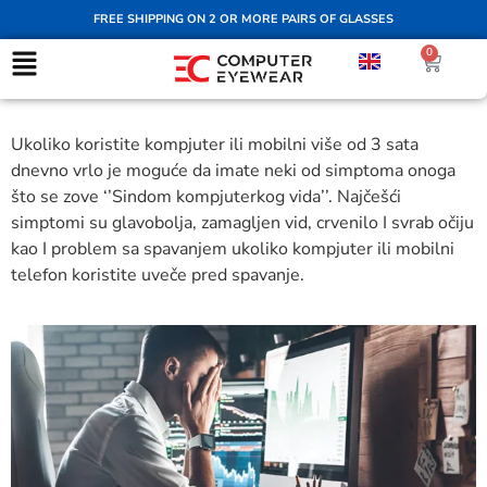
FREE SHIPPING ON 2 OR MORE PAIRS OF GLASSES
0
Ukoliko koristite kompjuter ili mobilni više od 3 sata
dnevno vrlo je moguće da imate neki od simptoma onoga
što se zove ‘’Sindom kompjuterkog vida’’. Najčešći
simptomi su glavobolja, zamagljen vid, crvenilo I svrab očiju
kao I problem sa spavanjem ukoliko kompjuter ili mobilni
telefon koristite uveče pred spavanje.