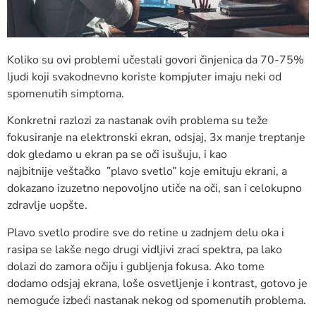
Koliko su ovi problemi učestali govori činjenica da 70-75%
ljudi koji svakodnevno koriste kompjuter imaju neki od
spomenutih simptoma.
Konkretni razlozi za nastanak ovih problema su teže
fokusiranje na elektronski ekran, odsjaj, 3x manje treptanje
dok gledamo u ekran pa se oči isušuju, i kao
najbitnije veštačko ”plavo svetlo” koje emituju ekrani, a
dokazano izuzetno nepovoljno utiče na oči, san i celokupno
zdravlje uopšte.
Plavo svetlo prodire sve do retine u zadnjem delu oka i
rasipa se lakše nego drugi vidljivi zraci spektra, pa lako
dolazi do zamora očiju i gubljenja fokusa. Ako tome
dodamo odsjaj ekrana, loše osvetljenje i kontrast, gotovo je
nemoguće izbeći nastanak nekog od spomenutih problema.