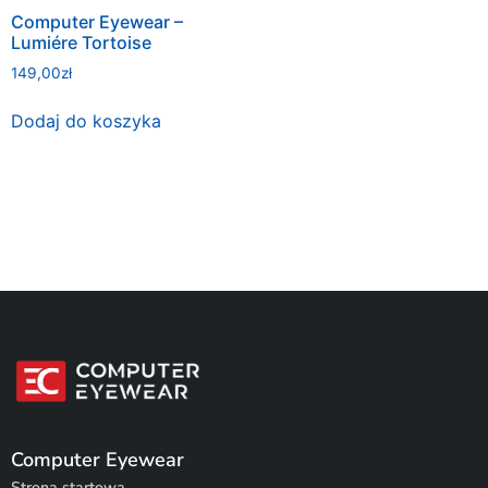
Computer Eyewear –
Lumiére Tortoise
149,00
zł
Dodaj do koszyka
Computer Eyewear
Strona startowa